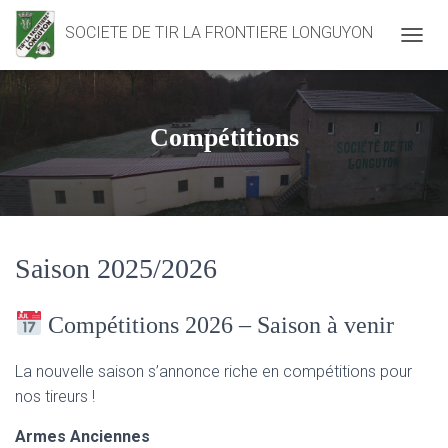
SOCIETE DE TIR LA FRONTIERE LONGUYON
D
É
P
L
I
Compétitions
E
R
L
A
N
A
V
Saison 2025/2026
I
G
A
Compétitions 2026 – Saison à venir
T
I
La nouvelle saison s’annonce riche en compétitions pour
O
N
nos tireurs !
Armes Anciennes