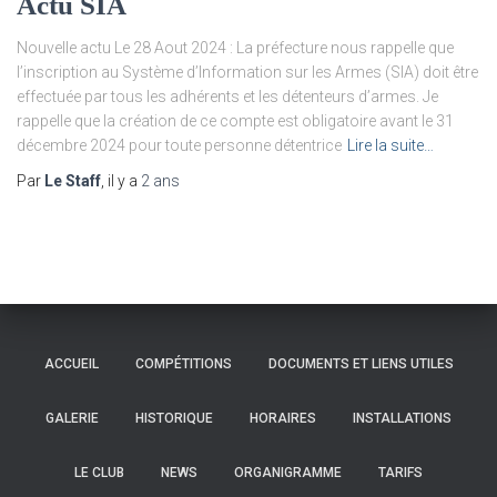
Actu SIA
Nouvelle actu Le 28 Aout 2024 : La préfecture nous rappelle que
l’inscription au Système d’Information sur les Armes (SIA) doit être
effectuée par tous les adhérents et les détenteurs d’armes. Je
rappelle que la création de ce compte est obligatoire avant le 31
décembre 2024 pour toute personne détentrice
Lire la suite…
Par
Le Staff
, il y a
2 ans
ACCUEIL
COMPÉTITIONS
DOCUMENTS ET LIENS UTILES
GALERIE
HISTORIQUE
HORAIRES
INSTALLATIONS
LE CLUB
NEWS
ORGANIGRAMME
TARIFS