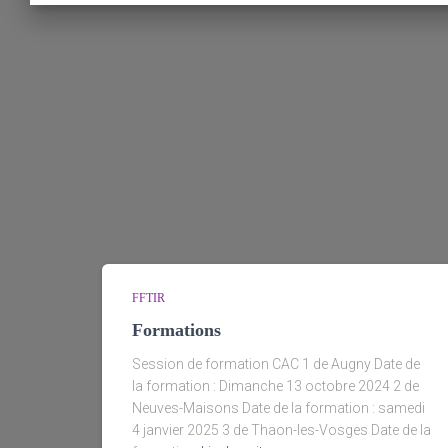
FFTIR
Formations
Session de formation CAC 1 de Augny Date de
la formation : Dimanche 13 octobre 2024 2 de
Neuves-Maisons Date de la formation : samedi
4 janvier 2025 3 de Thaon-les-Vosges Date de la